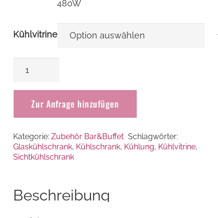
480W
Kühlvitrine
Kühlvitrine
Standgerät
auf
Zur Anfrage hinzufügen
Rollen
Menge
Kategorie:
Zubehör Bar&Buffet
Schlagwörter:
Glaskühlschrank
,
Kühlschrank
,
Kühlung
,
Kühlvitrine
,
Sichtkühlschrank
Beschreibung