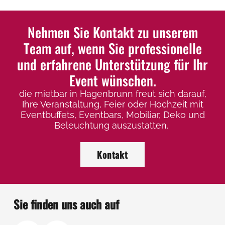
auf.
auf
Die
Die
Nehmen Sie Kontakt zu unserem
Optionen
Op
Team auf, wenn Sie professionelle
können
kö
und erfahrene Unterstützung für Ihr
auf
auf
Event wünschen.
der
der
die mietbar in Hagenbrunn freut sich darauf,
Produktseite
Pro
Ihre Veranstaltung, Feier oder Hochzeit mit
gewählt
ge
Eventbuffets, Eventbars, Mobiliar, Deko und
werden
we
Beleuchtung auszustatten.
Kontakt
Sie finden uns auch auf