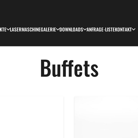
KTE
LASERMASCHINE
GALERIE
DOWNLOADS
ANFRAGE-LISTE
KONTAKT
Buffets