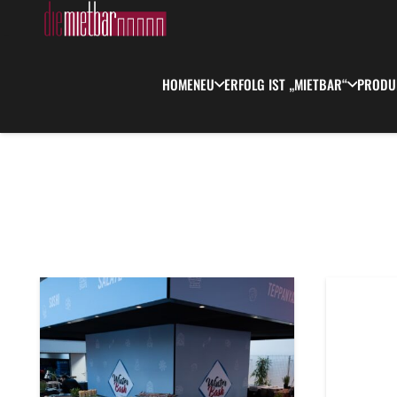
HOME
NEU
ERFOLG IST „MIETBAR“
PRODU