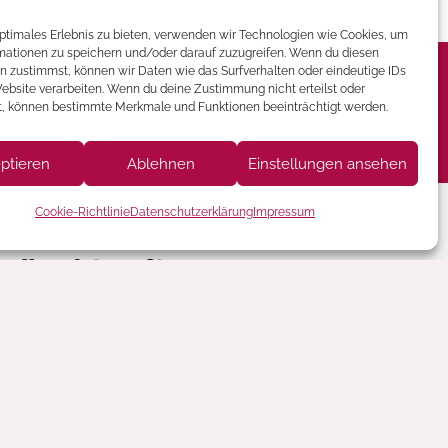
optimales Erlebnis zu bieten, verwenden wir Technologien wie Cookies, um
mationen zu speichern und/oder darauf zuzugreifen. Wenn du diesen
n zustimmst, können wir Daten wie das Surfverhalten oder eindeutige IDs
ür Ihr Event wünschen.
Website verarbeiten. Wenn du deine Zustimmung nicht erteilst oder
Kontakt
t, können bestimmte Merkmale und Funktionen beeinträchtigt werden.
 Eventbars, Mobiliar,
ptieren
Ablehnen
Einstellungen ansehen
Cookie-Richtlinie
Datenschutzerklärung
Impressum
Kontaktieren Sie uns
+43 (0) 2246 / 32 505
office@diemietbar.com