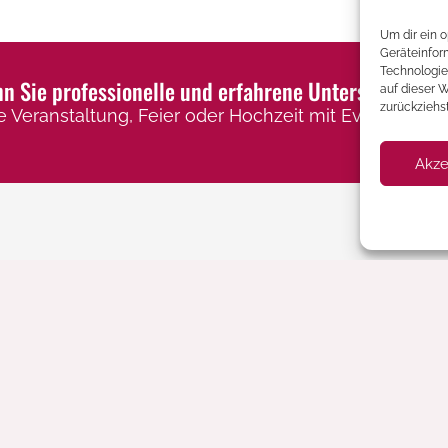
Um dir ein 
Geräteinfor
Technologie
 Sie professionelle und erfahrene Unterstützung f
auf dieser 
zurückziehs
e Veranstaltung, Feier oder Hochzeit mit Eventbuffets,
Akze
Rechtliches
Kontakt
AGBs
Impressum
Datenschutzerklärung