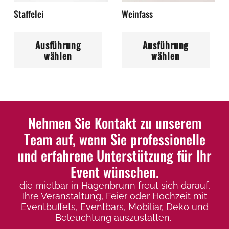
Pro
Staffelei
Weinfass
Produktseite
ge
gewählt
Dieses
Di
we
werden
Ausführung
Ausführung
Produkt
Pr
wählen
wählen
weist
wei
mehrere
me
Varianten
Var
auf.
auf
Die
Die
Nehmen Sie Kontakt zu unserem
Optionen
Op
Team auf, wenn Sie professionelle
können
kö
und erfahrene Unterstützung für Ihr
auf
auf
Event wünschen.
der
der
die mietbar in Hagenbrunn freut sich darauf,
Produktseite
Pro
Ihre Veranstaltung, Feier oder Hochzeit mit
gewählt
ge
Eventbuffets, Eventbars, Mobiliar, Deko und
werden
we
Beleuchtung auszustatten.