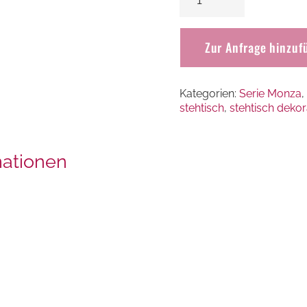
Monza
Plexi
Zur Anfrage hinzuf
Opal
Menge
Kategorien:
Serie Monza
,
stehtisch
,
stehtisch dekor
mationen