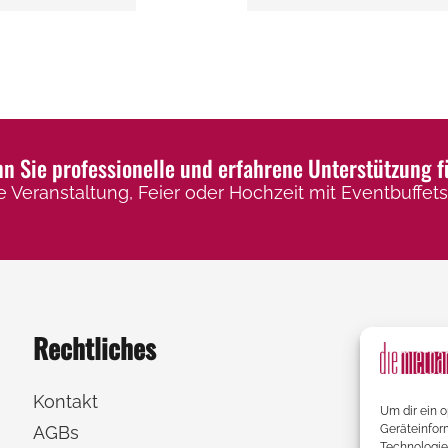
weist
mehrere
Varianten
auf.
Die
Optionen
 Sie professionelle und erfahrene Unterstützung f
können
e Veranstaltung, Feier oder Hochzeit mit Eventbuffets,
auf
der
Produktseite
gewählt
werden
Rechtliches
Kontakt
Um dir ein 
AGBs
Geräteinfor
Technologie