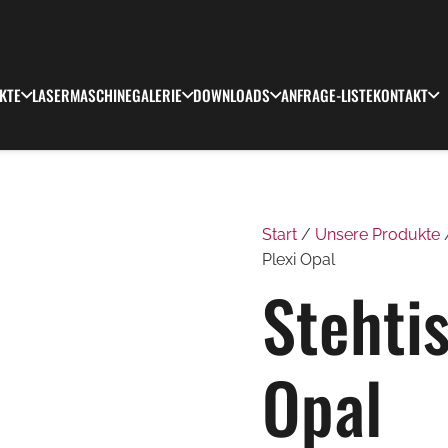
KTE
LASERMASCHINE
GALERIE
DOWNLOADS
ANFRAGE-LISTE
KONTAKT
Start
/
Unsere Produkte
Plexi Opal
Stehti
Opal