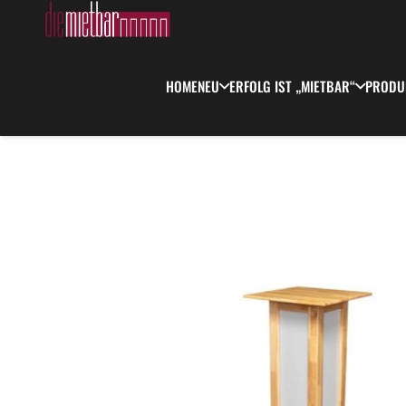
HOME
NEU
ERFOLG IST „MIETBAR“
PRODU