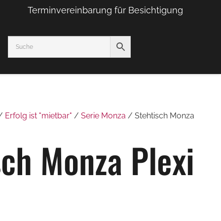
Terminvereinbarung für Besichtigung
/
Erfolg ist "mietbar"
/
Serie Monza
/ Stehtisch Monza
sch Monza Plexi