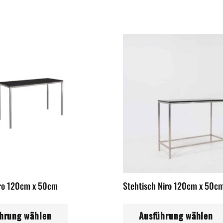
iro 120cm x 50cm
Stehtisch Niro 120cm x 50c
Dieses
hrung wählen
Ausführung wählen
Produkt