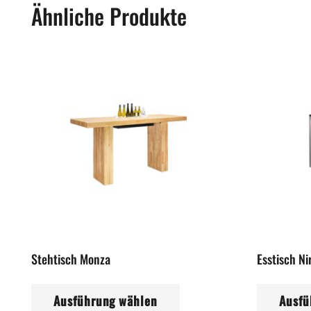
Ähnliche Produkte
Stehtisch Monza
Esstisch N
Dieses
Ausführung wählen
Ausfü
Produkt