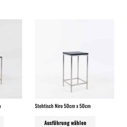
m
Stehtisch Niro 50cm x 50cm
Dieses
Dieses
Ausführung wählen
Produkt
Produkt