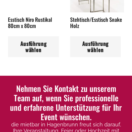
auf
auf
der
der
Esstisch Niro Rustikal
Stehtisch/Esstisch Snake
Produktseite
Pro
80cm x 80cm
Holz
gewählt
ge
Dieses
Di
werden
we
Ausführung
Ausführung
Produkt
Pr
wählen
wählen
weist
wei
mehrere
me
Varianten
Var
auf.
auf
Die
Die
Nehmen Sie Kontakt zu unserem
Optionen
Op
Team auf, wenn Sie professionelle
können
kö
und erfahrene Unterstützung für Ihr
auf
auf
Event wünschen.
der
der
die mietbar in Hagenbrunn freut sich darauf,
Produktseite
Pro
Ihre Veranstaltung, Feier oder Hochzeit mit