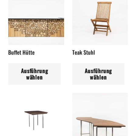
Buffet Hütte
Teak Stuhl
Dieses
Di
Ausführung
Ausführung
Produkt
Pr
wählen
wählen
weist
wei
mehrere
me
Varianten
Var
auf.
auf
Die
Die
Optionen
Op
können
kö