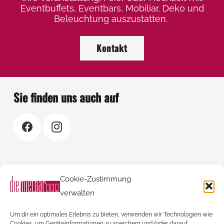
gewählt
ge
Eventbuffets, Eventbars, Mobiliar, Deko und
werden
we
Beleuchtung auszustatten.
Kontakt
Sie finden uns auch auf
Rechtliches
Cookie-Zustimmung
Kontakt
verwalten
AGBs
Um dir ein optimales Erlebnis zu bieten, verwenden wir Technologien wie
Cookies, um Geräteinformationen zu speichern und/oder darauf