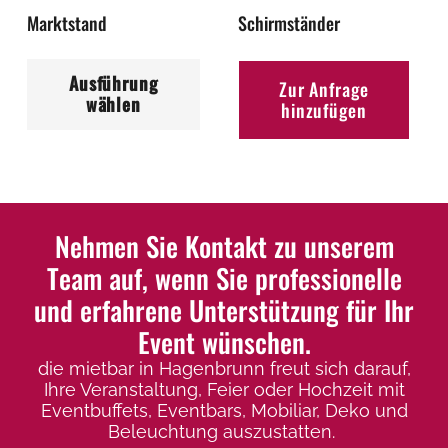
Marktstand
Schirmständer
Pro
ge
Dieses
we
Ausführung
Produkt
Zur Anfrage
wählen
hinzufügen
weist
mehrere
Varianten
auf.
Die
Nehmen Sie Kontakt zu unserem
Optionen
Team auf, wenn Sie professionelle
können
und erfahrene Unterstützung für Ihr
auf
Event wünschen.
der
Produktseite
die mietbar in Hagenbrunn freut sich darauf,
Ihre Veranstaltung, Feier oder Hochzeit mit
gewählt
Eventbuffets, Eventbars, Mobiliar, Deko und
werden
Beleuchtung auszustatten.