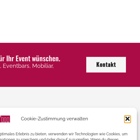
ür Ihr Event wünschen.
Kontakt
 Eventbars, Mobiliar,
Kontaktieren Sie uns
Cookie-Zustimmung verwalten
+43 (0) 2246 / 32 505
optimales Erlebnis zu bieten, verwenden wir Technologien wie Cookies, um
mationen zu speichern und/oder darauf zuzugreifen. Wenn du diesen