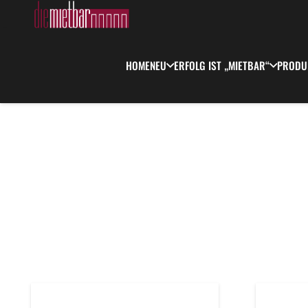
HOME
NEU
ERFOLG IST „MIETBAR“
PRODU