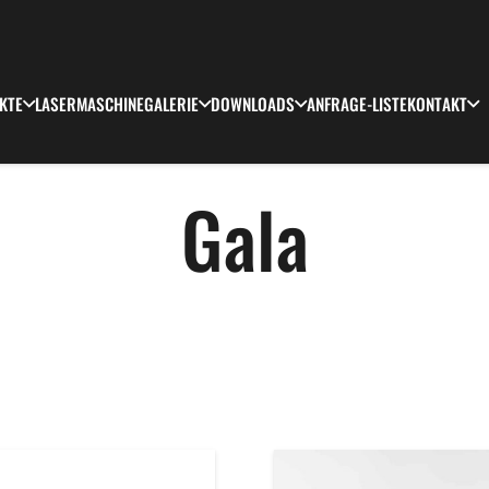
KTE
LASERMASCHINE
GALERIE
DOWNLOADS
ANFRAGE-LISTE
KONTAKT
Gala