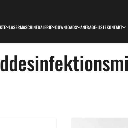
KTE
LASERMASCHINE
GALERIE
DOWNLOADS
ANFRAGE-LISTE
KONTAKT
ddesinfektionsmi