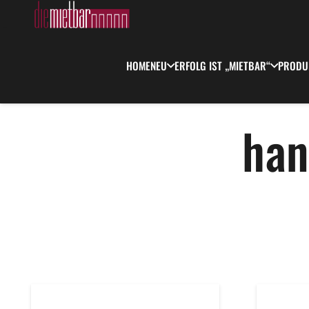
HOME
NEU
ERFOLG IST „MIETBAR“
PRODU
han