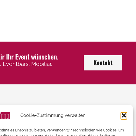
ür Ihr Event wünschen.
Kontakt
 Eventbars, Mobiliar,
Kontaktieren Sie uns
Cookie-Zustimmung verwalten
+43 (0) 2246 / 32 505
optimales Erlebnis zu bieten, verwenden wir Technologien wie Cookies, um
mationen zu speichern und/oder darauf zuzugreifen. Wenn du diesen