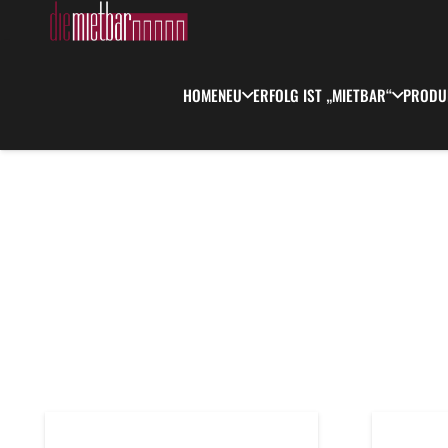
HOME
NEU
ERFOLG IST „MIETBAR“
PRODU