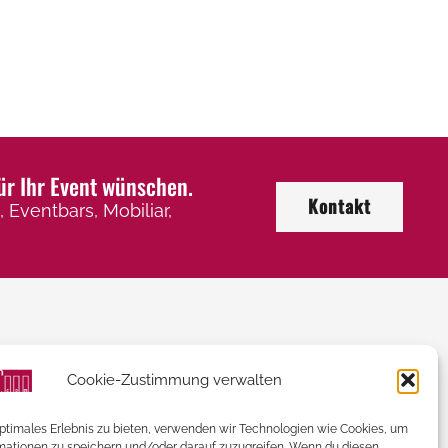
ür Ihr Event wünschen.
Kontakt
 Eventbars, Mobiliar,
Kontaktieren Sie uns
Cookie-Zustimmung verwalten
+43 (0) 2246 / 32 505
optimales Erlebnis zu bieten, verwenden wir Technologien wie Cookies, um
mationen zu speichern und/oder darauf zuzugreifen. Wenn du diesen