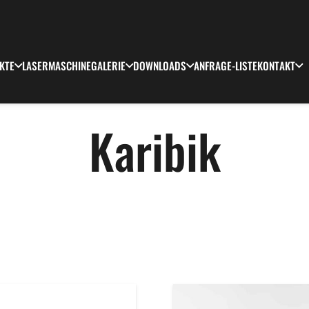
KTE
LASERMASCHINE
GALERIE
DOWNLOADS
ANFRAGE-LISTE
KONTAKT
Karibik