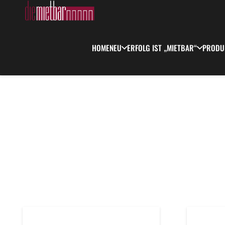
HOME
NEU
ERFOLG IST „MIETBAR“
PRODU