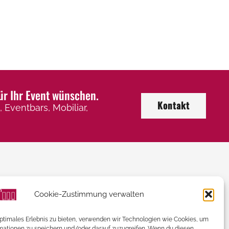
ür Ihr Event wünschen.
Kontakt
 Eventbars, Mobiliar,
Kontaktieren Sie uns
Cookie-Zustimmung verwalten
+43 (0) 2246 / 32 505
optimales Erlebnis zu bieten, verwenden wir Technologien wie Cookies, um
mationen zu speichern und/oder darauf zuzugreifen. Wenn du diesen