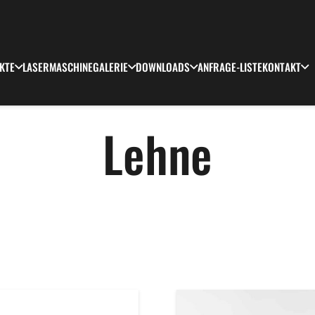
KTE
LASERMASCHINE
GALERIE
DOWNLOADS
ANFRAGE-LISTE
KONTAKT
Lehne