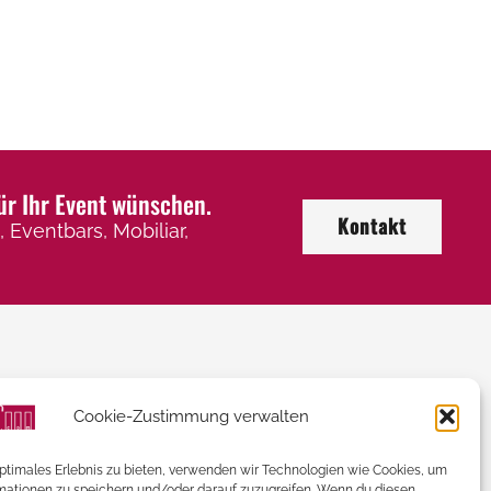
ür Ihr Event wünschen.
Kontakt
 Eventbars, Mobiliar,
Kontaktieren Sie uns
Cookie-Zustimmung verwalten
+43 (0) 2246 / 32 505
optimales Erlebnis zu bieten, verwenden wir Technologien wie Cookies, um
mationen zu speichern und/oder darauf zuzugreifen. Wenn du diesen