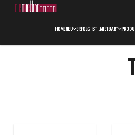
HOME
NEU
ERFOLG IST „MIETBAR“
PRODU