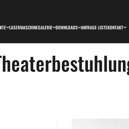
KTE
LASERMASCHINE
GALERIE
DOWNLOADS
ANFRAGE-LISTE
KONTAKT
Theaterbestuhlun