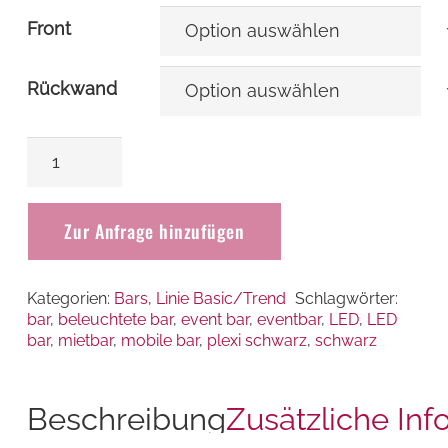
Front
Rückwand
Bar
LED
Menge
Zur Anfrage hinzufügen
Kategorien:
Bars
,
Linie Basic/Trend
Schlagwörter:
bar
,
beleuchtete bar
,
event bar
,
eventbar
,
LED
,
LED
bar
,
mietbar
,
mobile bar
,
plexi schwarz
,
schwarz
Beschreibung
Zusätzliche Inf