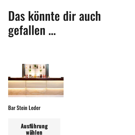
Das könnte dir auch
gefallen …
Bar Stein Leder
Dieses
Ausführung
Produkt
wählen
weist