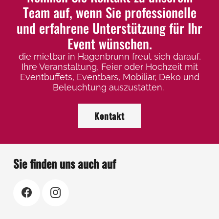
Optionen
Op
Team auf, wenn Sie professionelle
können
kö
und erfahrene Unterstützung für Ihr
auf
auf
Event wünschen.
der
der
die mietbar in Hagenbrunn freut sich darauf,
Produktseite
Pro
Ihre Veranstaltung, Feier oder Hochzeit mit
gewählt
ge
Eventbuffets, Eventbars, Mobiliar, Deko und
werden
we
Beleuchtung auszustatten.
Kontakt
Sie finden uns auch auf