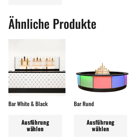
mehrere
Varianten
Ähnliche Produkte
auf.
Die
Optionen
können
auf
der
Produktseite
gewählt
werden
Bar White & Black
Bar Rund
Dieses
Di
Ausführung
Ausführung
Produkt
Pr
wählen
wählen
weist
wei