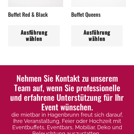
der
Pro
Buffet Red & Black
Buffet Queens
Produktseite
ge
gewählt
Dieses
Di
we
werden
Ausführung
Ausführung
Produkt
Pr
wählen
wählen
weist
wei
mehrere
me
Varianten
Var
auf.
auf
Die
Die
Nehmen Sie Kontakt zu unserem
Optionen
Op
Team auf, wenn Sie professionelle
können
kö
und erfahrene Unterstützung für Ihr
auf
auf
Event wünschen.
der
der
die mietbar in Hagenbrunn freut sich darauf,
Produktseite
Pro
Ihre Veranstaltung, Feier oder Hochzeit mit
gewählt
ge
Eventbuffets, Eventbars, Mobiliar, Deko und
werden
we
Beleuchtung auszustatten.