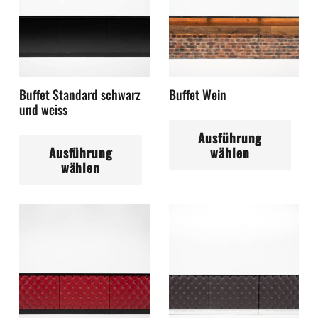
Buffet Standard schwarz
Buffet Wein
und weiss
Di
Dieses
Ausführung
Pr
Ausführung
wählen
Produkt
wei
wählen
weist
me
mehrere
Var
Varianten
auf
auf.
Die
Die
Op
Optionen
kö
können
auf
auf
der